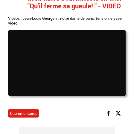
"Qu'il ferme sa gueule! " - VIDEO
Vidéos
|
Jean-Louis Georgelin
,
notre dame de paris
,
tension
,
elysée
,
video
8 commentaires