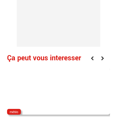
Ça peut vous interesser
météo
dir