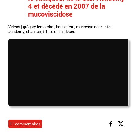
4 et décédé en 2007 de la
mucoviscidose
Vidéos
|
grégory lemarchal
,
karine ferri
,
mucoviscidose
,
star
academy
,
chanson
,
tf1
,
telefilm
,
deces
11 commentaires