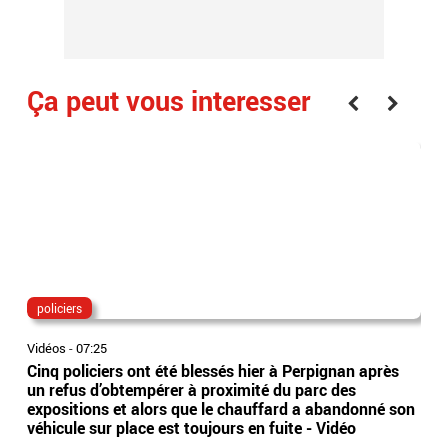
Ça peut vous interesser
policiers
ta
Vidéos
-
07:25
Vidé
Cinq policiers ont été blessés hier à Perpignan après
L'a
un refus d’obtempérer à proximité du parc des
grâ
expositions et alors que le chauffard a abandonné son
"Hi
véhicule sur place est toujours en fuite - Vidéo
prè