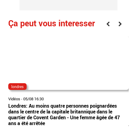
Ça peut vous interesser
londres
gab
Vidéos
-
05/08 16:30
Vidé
Londres: Au moins quatre personnes poignardées
Eve
dans le centre de la capitale britannique dans le
BFM
quartier de Covent Garden - Une femme âgée de 47
con
ans a été arrêtée
jam