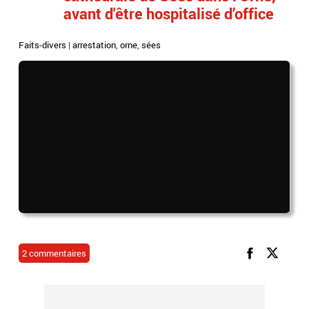
avant d'être hospitalisé d’office
Faits-divers
|
arrestation
,
orne
,
sées
2 commentaires