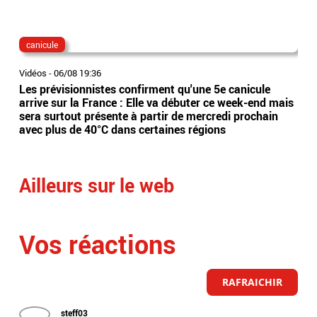
canicule
dis
Vidéos
-
06/08 19:36
Vidé
Les prévisionnistes confirment qu'une 5e canicule
Eta
arrive sur la France : Elle va débuter ce week-end mais
l’Es
sera surtout présente à partir de mercredi prochain
app
avec plus de 40°C dans certaines régions
sai
Ailleurs sur le web
Vos réactions
RAFRAICHIR
steff03