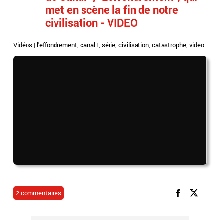
met en scène la fin de notre
civilisation - VIDEO
Vidéos
|
l'effondrement
,
canal+
,
série
,
civilisation
,
catastrophe
,
video
2 commentaires