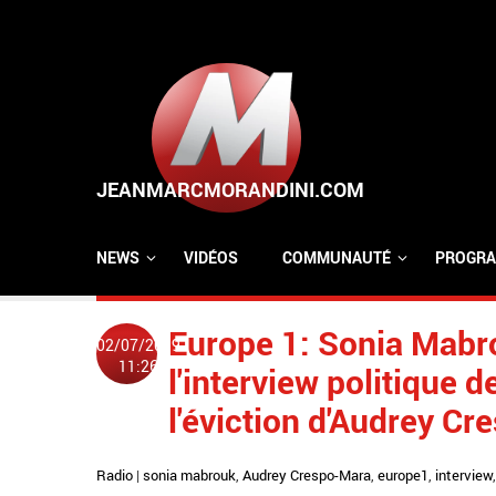
Aller au contenu principal
NEWS
VIDÉOS
COMMUNAUTÉ
PROGRA
Europe 1: Sonia Mabro
02/07/2019
11:26
l'interview politique 
l'éviction d'Audrey C
Radio
|
sonia mabrouk
,
Audrey Crespo-Mara
,
europe1
,
interview