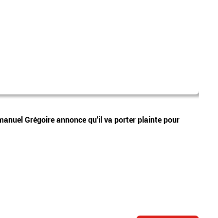
marc 
Vidéos
manuel Grégoire annonce qu'il va porter plainte pour
Exilé
fatali