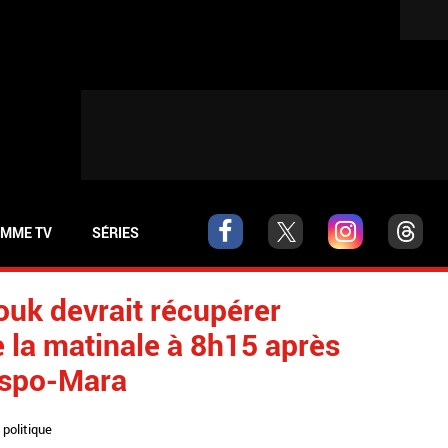
MME TV
SÉRIES
uk devrait récupérer
de la matinale à 8h15 après
respo-Mara
,
politique