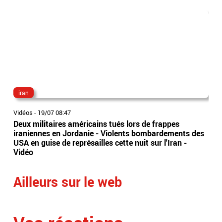
iran
eta
Vidéos
-
19/07 08:47
Vidé
Deux militaires américains tués lors de frappes
Nou
iraniennes en Jordanie - Violents bombardements des
Un 
USA en guise de représailles cette nuit sur l'Iran -
a t
Vidéo
de 
Ailleurs sur le web