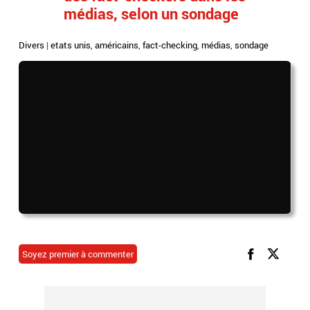
médias, selon un sondage
Divers
|
etats unis
,
américains
,
fact-checking
,
médias
,
sondage
Soyez premier à commenter