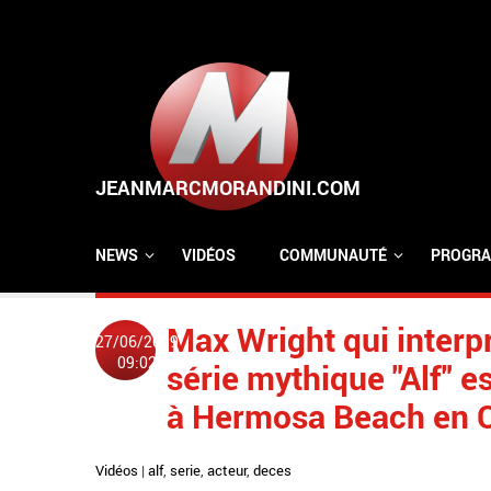
Aller au contenu principal
NEWS
VIDÉOS
COMMUNAUTÉ
PROGRA
Max Wright qui interpr
27/06/2019
09:02
série mythique "Alf" e
à Hermosa Beach en C
Vidéos
|
alf
,
serie
,
acteur
,
deces