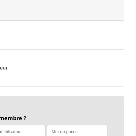
ieur
 membre ?