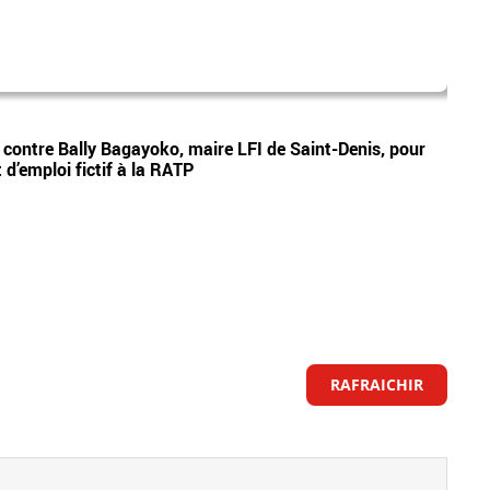
mad
Vidéos
e contre Bally Bagayoko, maire LFI de Saint-Denis, pour
Le pr
d’emploi fictif à la RATP
Ray o
RAFRAICHIR