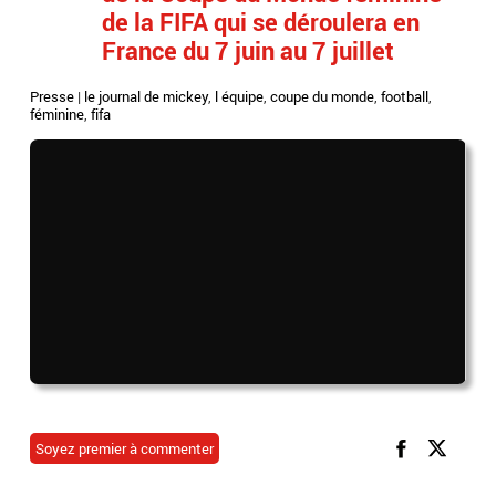
de la FIFA qui se déroulera en
France du 7 juin au 7 juillet
Presse
|
le journal de mickey
,
l équipe
,
coupe du monde
,
football
,
féminine
,
fifa
Soyez premier à commenter