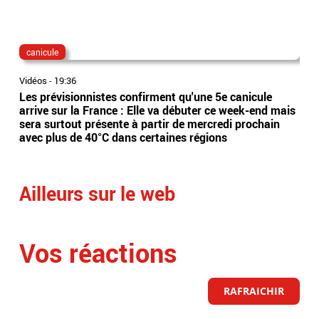
canicule
dis
Vidéos
-
19:36
Vidé
Les prévisionnistes confirment qu'une 5e canicule
Eta
arrive sur la France : Elle va débuter ce week-end mais
l’Es
sera surtout présente à partir de mercredi prochain
app
avec plus de 40°C dans certaines régions
sai
Ailleurs sur le web
Vos réactions
RAFRAICHIR