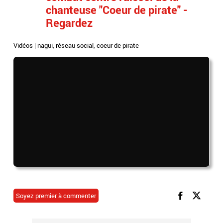
chanteuse "Coeur de pirate" -
Regardez
Vidéos
|
nagui
,
réseau social
,
coeur de pirate
Soyez premier à commenter