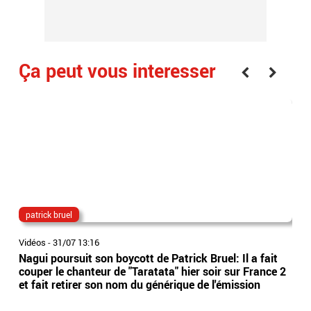
Ça peut vous interesser
patrick bruel
bur
Vidéos
-
31/07 13:16
Vidé
Nagui poursuit son boycott de Patrick Bruel: Il a fait
Alp
couper le chanteur de "Taratata" hier soir sur France 2
sus
et fait retirer son nom du générique de l'émission
sur
mai