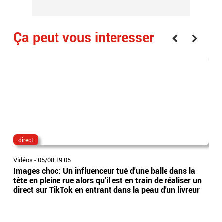
Ça peut vous interesser
direct
lau
Vidéos
-
05/08 19:05
Vidé
Images choc: Un influenceur tué d'une balle dans la
Nou
tête en pleine rue alors qu'il est en train de réaliser un
le 
direct sur TikTok en entrant dans la peau d'un livreur
Lec