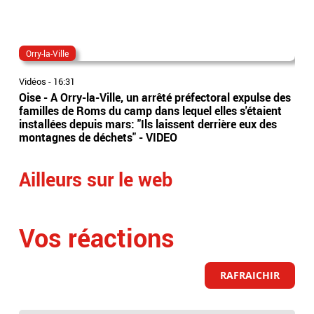
Orry-la-Ville
nic
Vidéos
-
16:31
Vidé
Oise - A Orry-la-Ville, un arrêté préfectoral expulse des
Une
familles de Roms du camp dans lequel elles s'étaient
rep
installées depuis mars: "Ils laissent derrière eux des
un 
montagnes de déchets" - VIDEO
Ailleurs sur le web
Vos réactions
RAFRAICHIR