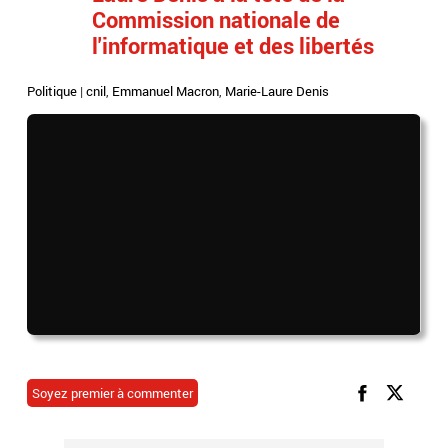
Commission nationale de
l'informatique et des libertés
Politique
|
cnil
,
Emmanuel Macron
,
Marie-Laure Denis
Soyez premier à commenter