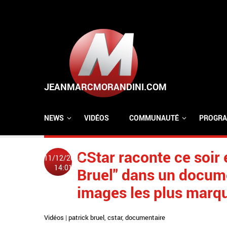
Aller au contenu principal
NEWS
VIDÉOS
COMMUNAUTÉ
PROGRA
CStar raconte ce soir 
11/12/2018
14:01
Bruel" dans un docume
images les plus marqu
Vidéos
|
patrick bruel
,
cstar
,
documentaire