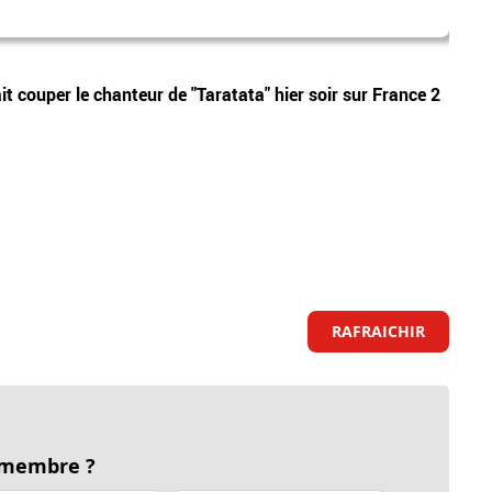
incen
Politiq
it couper le chanteur de "Taratata" hier soir sur France 2
Incen
En ré
RAFRAICHIR
 membre ?