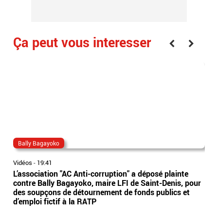
Ça peut vous interesser
Bally Bagayoko
ma
Vidéos
-
19:41
Vidé
L’association "AC Anti-corruption" a déposé plainte
Le 
contre Bally Bagayoko, maire LFI de Saint-Denis, pour
Orb
des soupçons de détournement de fonds publics et
Ray
d’emploi fictif à la RATP
l'â