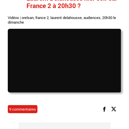
France 2 à 20h30 ?
Vidéos
|
orelsan
,
france 2
,
laurent delahousse
,
audiences
,
20h30 le
dimanche
9 commentaires