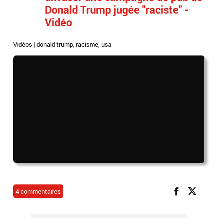
Donald Trump jugée "raciste" -
Vidéo
Vidéos
|
donald trump
,
racisme
,
usa
4 commentaires