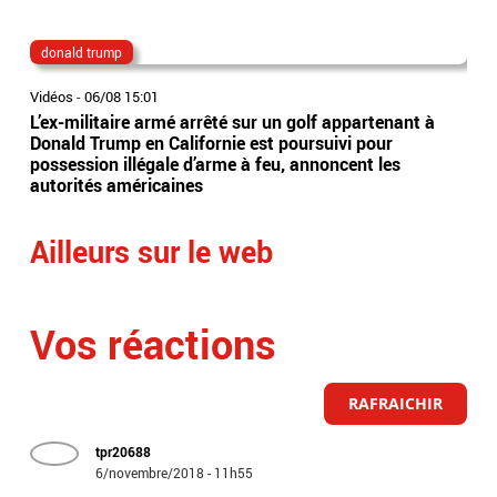
donald trump
do
Vidéos
-
06/08 15:01
Vidé
L’ex-militaire armé arrêté sur un golf appartenant à
Eta
Donald Trump en Californie est poursuivi pour
app
possession illégale d’arme à feu, annoncent les
vis
autorités américaines
de 
Ailleurs sur le web
Vos réactions
RAFRAICHIR
tpr20688
6/novembre/2018 - 11h55