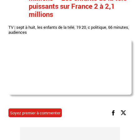
puissants sur France 2 à 2,1
millions
TV
|
sept à huit
,
les enfants de la télé
,
19 20
,
c politique
,
66 minutes
,
audiences
Soyez premier à commenter