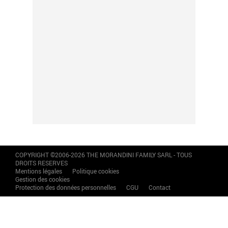
COPYRIGHT ©2006-2026 THE MORANDINI FAMILY SARL - TOUS
DROITS RESERVES
Mentions légales
Politique cookies
Gestion des cookies
Protection des données personnelles
CGU
Contact