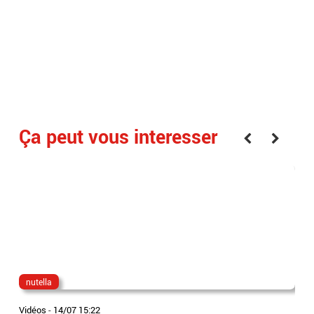
Ça peut vous interesser
nutella
aud
Vidéos
-
14/07 15:22
Vidé