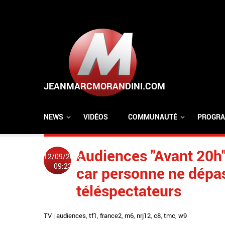
Aller au contenu principal
NEWS
VIDÉOS
COMMUNAUTÉ
PROGRA
Audiences "Avant 20h":
12/09/2018
09:23
car personne ne dépas
téléspectateurs
TV
|
audiences
,
tf1
,
france2
,
m6
,
nrj12
,
c8
,
tmc
,
w9