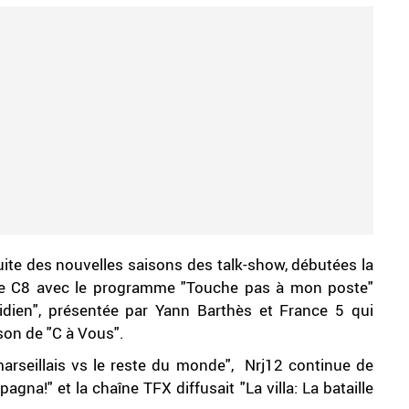
 suite des nouvelles saisons des talk-show, débutées la
aîne C8 avec le programme "Touche pas à mon poste"
idien", présentée par Yann Barthès et France 5 qui
ison de "C à Vous".
 marseillais vs le reste du monde", Nrj12 continue de
na!" et la chaîne TFX diffusait "La villa: La bataille