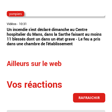
pompiers
rat
Vidéos
-
10:31
Vidé
Un incendie s’est déclaré dimanche au Centre
Can
hospitalier du Mans, dans la Sarthe faisant au moins
rel
11 blessés dont un dans un état grave - Le feu a pris
la 
dans une chambre de l’établissement
pro
Ailleurs sur le web
Vos réactions
RAFRAICHIR