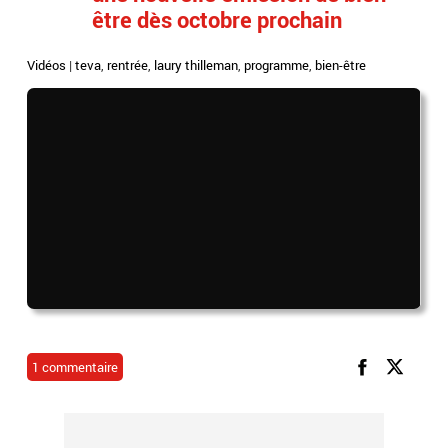
être dès octobre prochain
Vidéos
|
teva
,
rentrée
,
laury thilleman
,
programme
,
bien-être
1 commentaire