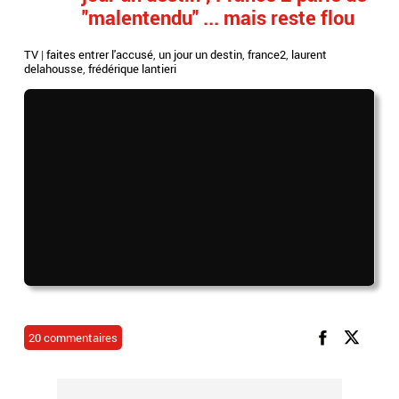
"malentendu" ... mais reste flou
TV
|
faites entrer l'accusé
,
un jour un destin
,
france2
,
laurent
delahousse
,
frédérique lantieri
20 commentaires