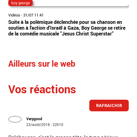
boy george
int
Vidéos
-
31/07 11:41
Vidé
Suite à la polémique déclenchée pour sa chanson en
Reg
soutien à l'action d'Israël à Gaza, Boy George se retire
la 
de la comédie musicale "Jesus Christ Superstar"
pat
VID
Ailleurs sur le web
Vos réactions
RAFRAICHIR
Verygood
23/août/2018 - 22h10