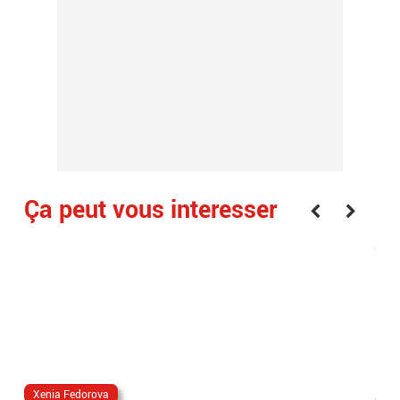
Ça peut vous interesser
Xenia Fedorova
al