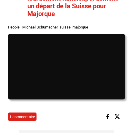
un départ de la Suisse pour
Majorque
People
|
Michael Schumacher
,
suisse
,
majorque
1 commentaire