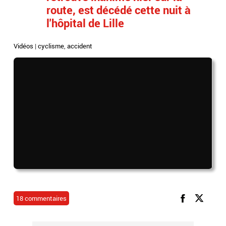
route, est décédé cette nuit à
l'hôpital de Lille
Vidéos
|
cyclisme
,
accident
18 commentaires