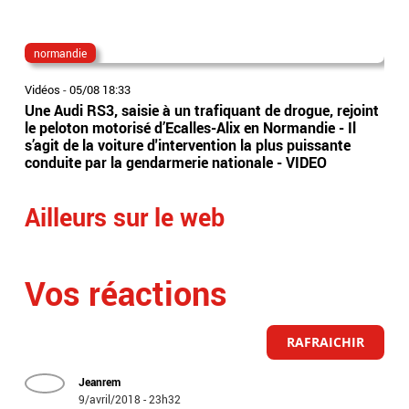
normandie
chr
Vidéos
-
05/08 18:33
Vidé
Une Audi RS3, saisie à un trafiquant de drogue, rejoint
Le 
le peloton motorisé d’Ecalles-Alix en Normandie - Il
dev
s’agit de la voiture d'intervention la plus puissante
dans
conduite par la gendarmerie nationale - VIDEO
oct
Ailleurs sur le web
Vos réactions
RAFRAICHIR
Jeanrem
9/avril/2018 - 23h32