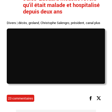
qu'il était malade et hospitalisé
depuis deux ans
Divers
|
décès
,
groland
,
Christophe Salengro
,
président
,
canal plus
23 commentaires