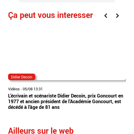
Ça peut vous interesser
Didier Decoin
dét
Vidéos
-
05/08 13:31
Vidé
L’écrivain et scénariste Didier Decoin, prix Goncourt en
Le 
1977 et ancien président de l’Académie Goncourt, est
acc
décédé à l’âge de 81 ans
con
Ailleurs sur le web