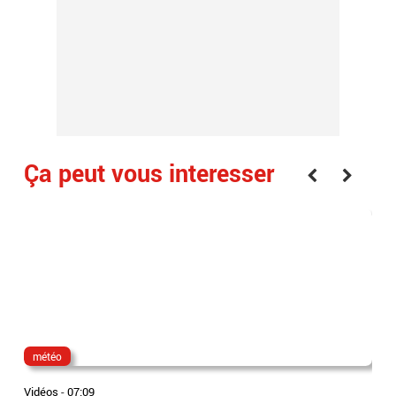
Ça peut vous interesser
météo
dir
Vidéos
-
07:09
Vidé