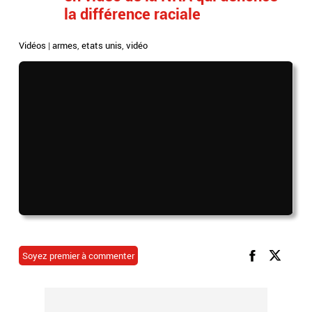
la différence raciale
Vidéos
|
armes
,
etats unis
,
vidéo
Soyez premier à commenter