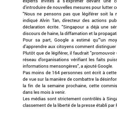
experts invités à s'exprimer devant une c
d'introduire de nouvelles mesures pour lutter c
"Nous ne pensons pas que légiférer soit la me
indiqué Alvin Tan, directeur des actions p
déclaration écrite. "Singapour a déjà une sér
discours de haine, la diffamation et la propagati
Pour sa part, Google a estimé qu'"un moye
d'apprendre aux citoyens comment distinguer u
Plutôt que de légiférer, il faudrait "promouvoi
réseau d'organisations vérifiant les faits puis
informations mensongères", a ajouté Google.
Pas moins de 164 personnes ont écrit à cette
de vue sur la manière de combattre la désinfor
la fin de la semaine prochaine, cette comm
dans les mois à venir.
Les médias sont strictement contrôlés à Singa
classement de la liberté de la presse établi par
.