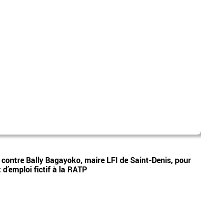
mad
Vidéos
e contre Bally Bagayoko, maire LFI de Saint-Denis, pour
Le pr
d’emploi fictif à la RATP
Ray o