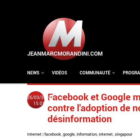
Aller au contenu principal
NEWS
VIDÉOS
COMMUNAUTÉ
PROGRA
Facebook et Google m
25/03/2018
15:01
contre l'adoption de n
désinformation
Internet
|
facebook
,
google
,
information
,
internet
,
singapour