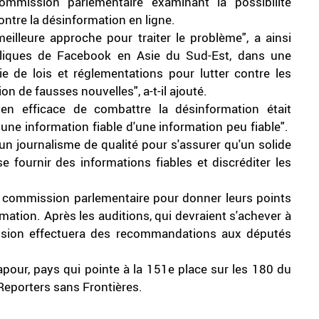
ommission parlementaire examinant la possibilité
ontre la désinformation en ligne.
illeure approche pour traiter le problème", a ainsi
ubliques de Facebook en Asie du Sud-Est, dans une
ie de lois et réglementations pour lutter contre les
on de fausses nouvelles", a-t-il ajouté.
n efficace de combattre la désinformation était
ne information fiable d'une information peu fiable".
r un journalisme de qualité pour s'assurer qu'un solide
se fournir des informations fiables et discréditer les
 commission parlementaire pour donner leurs points
mation. Après les auditions, qui devraient s'achever à
ission effectuera des recommandations aux députés
pour, pays qui pointe à la 151e place sur les 180 du
 Reporters sans Frontières.