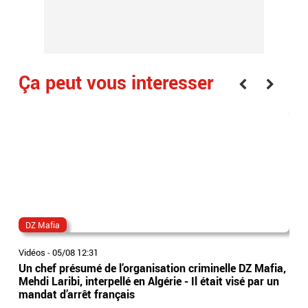
Ça peut vous interesser
DZ Mafia
dir
Vidéos
-
05/08 12:31
Vidé
Un chef présumé de l’organisation criminelle DZ Mafia,
Ima
Mehdi Laribi, interpellé en Algérie - Il était visé par un
tête
mandat d’arrêt français
dir