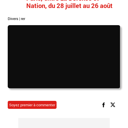
Nation, du 28 juillet au 26 août
Divers
|
rer
Soyez premier à commenter