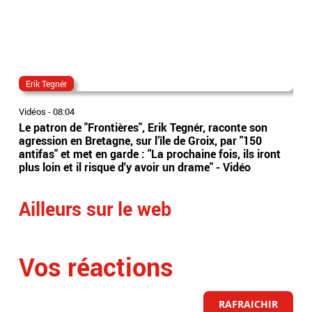
Erik Tegnér
Mar
Vidéos
-
08:04
Vidé
Le patron de "Frontières", Erik Tegnér, raconte son
Ten
agression en Bretagne, sur l’île de Groix, par "150
Ton
antifas" et met en garde : "La prochaine fois, ils iront
prop
plus loin et il risque d'y avoir un drame" - Vidéo
"X"
Ailleurs sur le web
Vos réactions
RAFRAICHIR