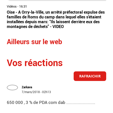
Vidéos
-
16:31
Vidé
Oise - A Orry-la-Ville, un arrêté préfectoral expulse des
Une
familles de Roms du camp dans lequel elles s'étaient
rep
installées depuis mars: "Ils laissent derrière eux des
un 
montagnes de déchets" - VIDEO
Ailleurs sur le web
Vos réactions
RAFRAICHIR
Zarkava
7/mars/2018 - 02h13
650 000 , 3 % de PDA com dab .......................