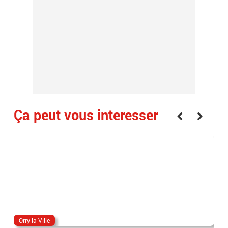
Ça peut vous interesser
Orry-la-Ville
nic