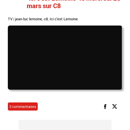
mars sur C8
TV
|
jean-luc lemoine
,
c8
,
Ici c'est Lemoine
3 commentaires