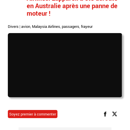
en Australie après une panne de
moteur !
Divers
|
avion
,
Malaysia Airlines
,
passagers
,
frayeur
Soyez premier à commenter