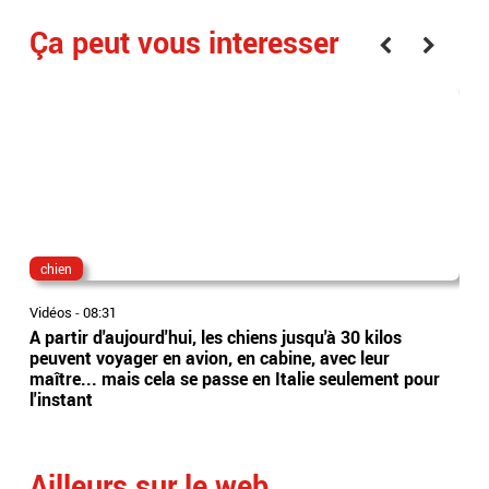
Ça peut vous interesser
chien
eri
Vidéos
-
08:31
Vidé
A partir d'aujourd'hui, les chiens jusqu'à 30 kilos
Aff
peuvent voyager en avion, en cabine, avec leur
L'a
maître... mais cela se passe en Italie seulement pour
gra
l'instant
poli
part
Ailleurs sur le web