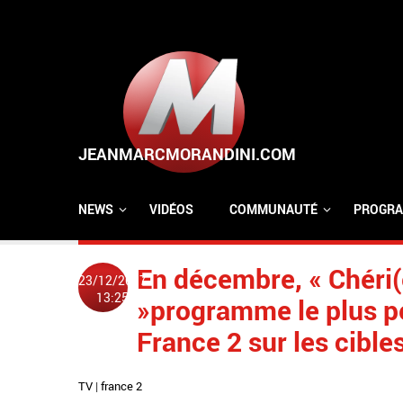
Aller au contenu principal
NEWS
VIDÉOS
COMMUNAUTÉ
PROGRA
En décembre, « Chéri(e
23/12/2017
13:25
»programme le plus p
France 2 sur les cibl
TV
|
france 2