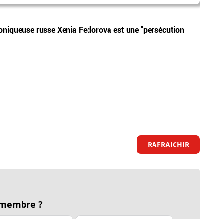
Vidéos
chroniqueuse russe Xenia Fedorova est une "persécution
Corse
Le pa
RAFRAICHIR
 membre ?