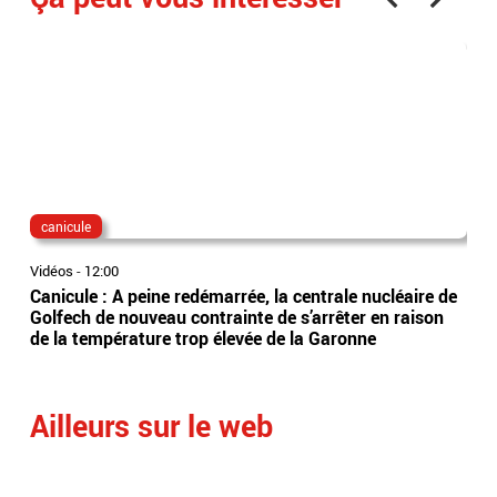
canicule
fra
Vidéos
-
12:00
Vidé
Canicule : A peine redémarrée, la centrale nucléaire de
Per
Golfech de nouveau contrainte de s’arrêter en raison
obl
de la température trop élevée de la Garonne
trai
rep
Ailleurs sur le web