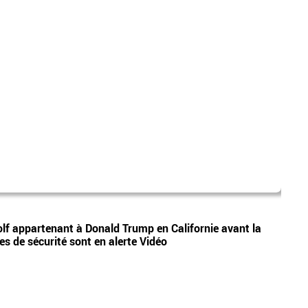
jean 
Vidéos
lf appartenant à Donald Trump en Californie avant la
EN DI
ces de sécurité sont en alerte Vidéo
prése