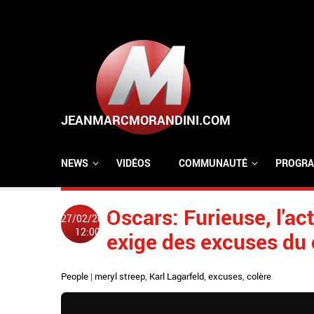
Aller au contenu principal
NEWS
VIDÉOS
COMMUNAUTÉ
PROGRA
Oscars: Furieuse, l'ac
27/02/2017
12:00
exige des excuses du 
People
|
meryl streep
,
Karl Lagarfeld
,
excuses
,
colère