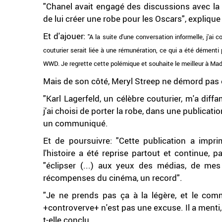
"Chanel avait engagé des discussions avec la 
de lui créer une robe pour les Oscars", expliqu
Et d'ajouer:
"A la suite d'une conversation informelle, j'ai
couturier serait liée à une rémunération, ce qui a été démenti
WWD. Je regrette cette polémique et souhaite le meilleur à Ma
Mais de son côté, Meryl Streep ne démord pas 
"Karl Lagerfeld, un célèbre couturier, m'a diffa
j'ai choisi de porter la robe, dans une publicati
un communiqué.
Et de poursuivre: "Cette publication a impri
l'histoire a été reprise partout et continue,
"éclipser (...) aux yeux des médias, de me
récompenses du cinéma, un record".
"Je ne prends pas ça à la légère, et le com
+controverve+ n'est pas une excuse. Il a menti, 
t-elle conclu.