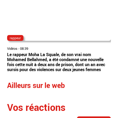
rappeur
bur
Vidéos
-
08:39
Vidé
Le rappeur Moha La Squale, de son vrai nom
Alp
Mohamed Bellahmed, a été condamné une nouvelle
sus
fois cette nuit à deux ans de prison, dont un an avec
sur
sursis pour des violences sur deux jeunes femmes
mai
Ailleurs sur le web
Vos réactions