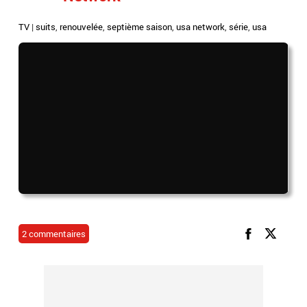
TV
|
suits
,
renouvelée
,
septième saison
,
usa network
,
série
,
usa
2 commentaires