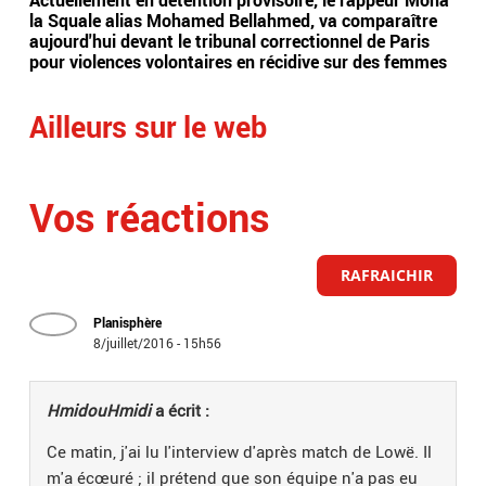
Actuellement en détention provisoire, le rappeur Moha
Le 
la Squale alias Mohamed Bellahmed, va comparaître
agre
aujourd'hui devant le tribunal correctionnel de Paris
anti
pour violences volontaires en récidive sur des femmes
plus
Ailleurs sur le web
Vos réactions
RAFRAICHIR
Planisphère
8/juillet/2016 - 15h56
HmidouHmidi
a écrit :
Ce matin, j'ai lu l'interview d'après match de Lowë. Il
m'a écœuré ; il prétend que son équipe n'a pas eu