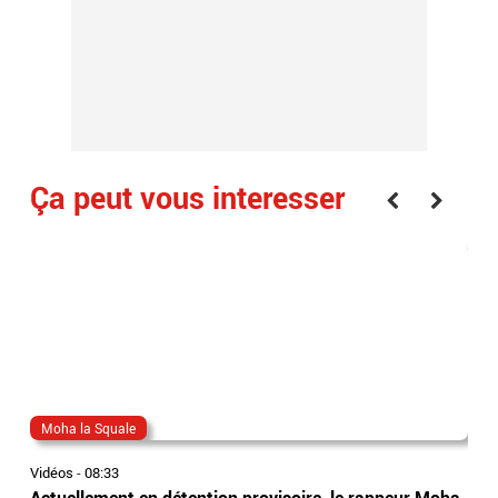
Ça peut vous interesser
Moha la Squale
Eri
Vidéos
-
08:33
Vidé