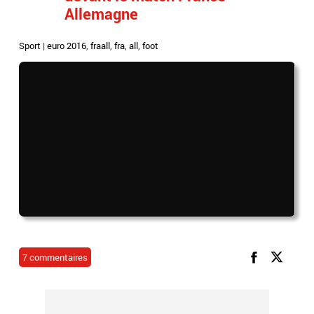
Allemagne
Sport
|
euro 2016
,
fraall
,
fra
,
all
,
foot
7 commentaires