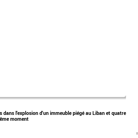
jean 
Vidéos
s dans l'explosion d'un immeuble piégé au Liban et quatre
Cuisi
 même moment
passe