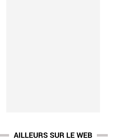
imbert
-
07:43
nier des stars: Après le placement hier de Jean Imbert sous le s
r ? Est-il définitivement sorti d'affaire face à la justice ?
AILLEURS SUR LE WEB