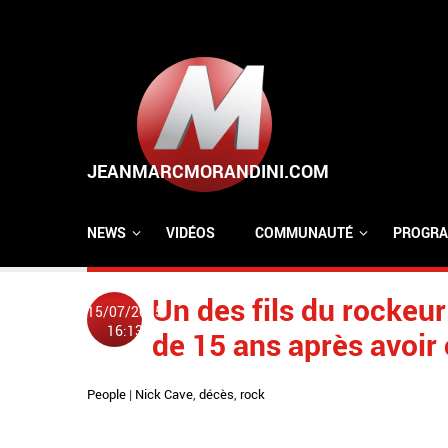
Aller au contenu principal
NEWS
VIDÉOS
COMMUNAUTÉ
PROGRA
Un des fils du rockeur
15/07/2015
16:13
de 15 ans après avoir 
People
|
Nick Cave
,
décès
,
rock