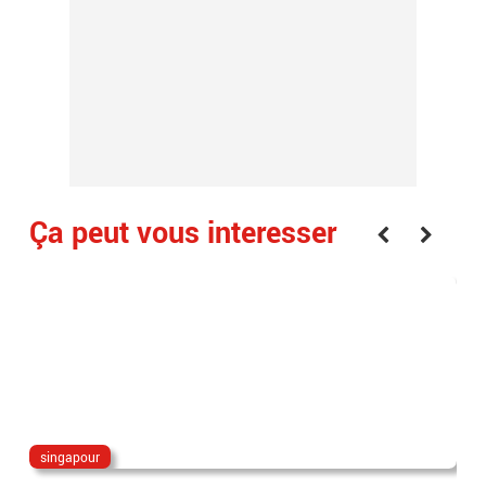
Ça peut vous interesser
singapour
can