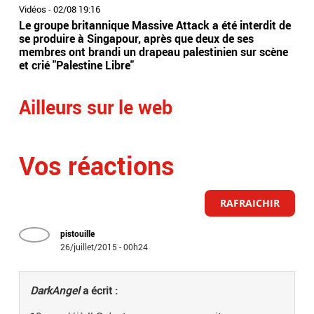
Vidéos
-
02/08 19:16
Vidé
Le groupe britannique Massive Attack a été interdit de
Les
se produire à Singapour, après que deux de ses
arr
membres ont brandi un drapeau palestinien sur scène
ser
et crié "Palestine Libre"
ave
Ailleurs sur le web
Vos réactions
RAFRAICHIR
pistouille
26/juillet/2015 - 00h24
DarkAngel
a écrit :