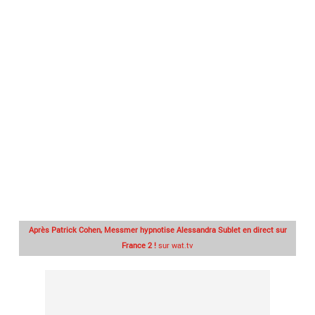
Après Patrick Cohen, Messmer hypnotise Alessandra Sublet en direct sur
France 2 !
sur wat.tv