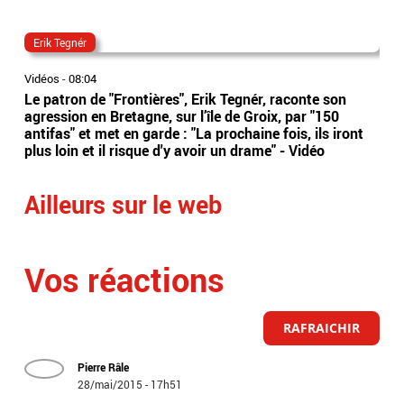
Erik Tegnér
fus
Vidéos
-
08:04
Vidé
Le patron de "Frontières", Erik Tegnér, raconte son
EN 
agression en Bretagne, sur l’île de Groix, par "150
sco
antifas" et met en garde : "La prochaine fois, ils iront
nou
plus loin et il risque d'y avoir un drame" - Vidéo
est
Ailleurs sur le web
Vos réactions
RAFRAICHIR
Pierre Râle
28/mai/2015 - 17h51