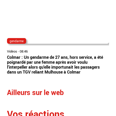
gendarme
Ba
Vidéos
-
08:46
Vidé
Colmar : Un gendarme de 27 ans, hors service, a été
Le 
poignardé par une femme après avoir voulu
ava
l'interpeller alors qu'elle importunait les passagers
par
dans un TGV reliant Mulhouse à Colmar
fon
Ailleurs sur le web
Vos réactions