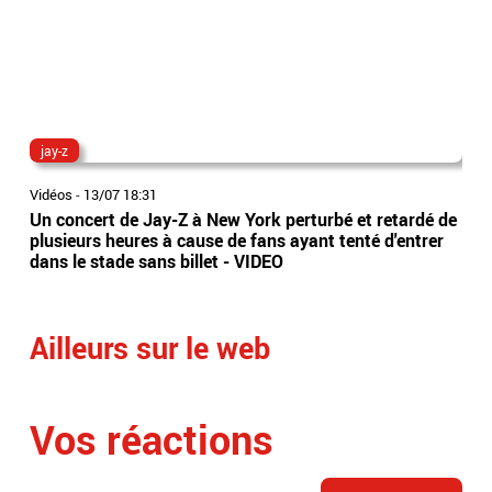
jay-z
dir
Vidéos
-
13/07 18:31
Vidé
Un concert de Jay-Z à New York perturbé et retardé de
Ima
plusieurs heures à cause de fans ayant tenté d'entrer
tête
dans le stade sans billet - VIDEO
dir
Ailleurs sur le web
Vos réactions