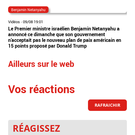
Benjamin Netanyahu
acc
Vidéos
-
09/08 19:01
Vidé
Le Premier ministre israélien Benjamin Netanyahu a
Un 
annoncé ce dimanche que son gouvernement
ent
n’acceptait pas le nouveau plan de paix américain en
de 
15 points proposé par Donald Trump
l'i
Ailleurs sur le web
Vos réactions
RAFRAICHIR
RÉAGISSEZ