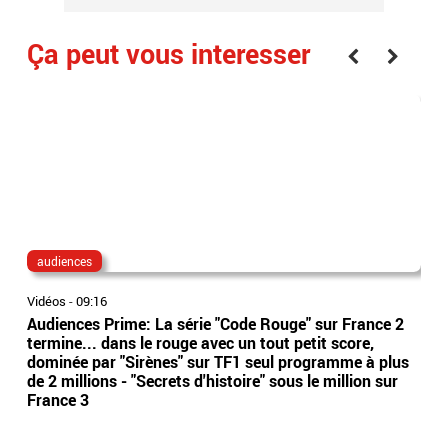
Ça peut vous interesser
audiences
ch
Vidéos
-
09:16
Vidé
Audiences Prime: La série "Code Rouge" sur France 2
Le 
termine... dans le rouge avec un tout petit score,
Deq
dominée par "Sirènes" sur TF1 seul programme à plus
"Bo
de 2 millions - "Secrets d'histoire" sous le million sur
d'u
France 3