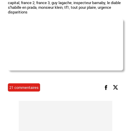
capital
,
france 2
,
france 3
,
guy lagache
,
inspecteur barnaby
,
le diable
s'habille en prada
,
monsieur klein
,
tf1
,
tout pour plaire
,
urgence
disparitions
21 commentaires