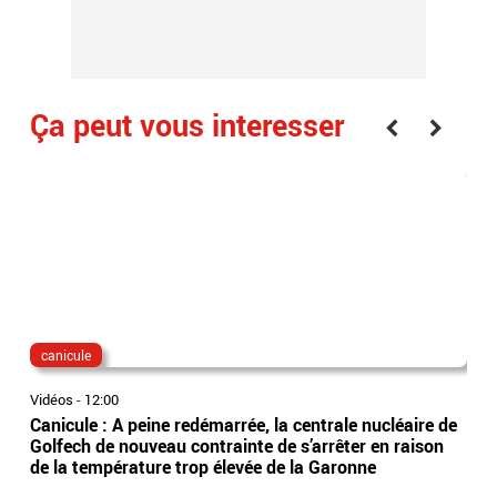
Ça peut vous interesser
canicule
fra
Vidéos
-
12:00
Vidé
Canicule : A peine redémarrée, la centrale nucléaire de
Per
Golfech de nouveau contrainte de s’arrêter en raison
obl
de la température trop élevée de la Garonne
trai
rep