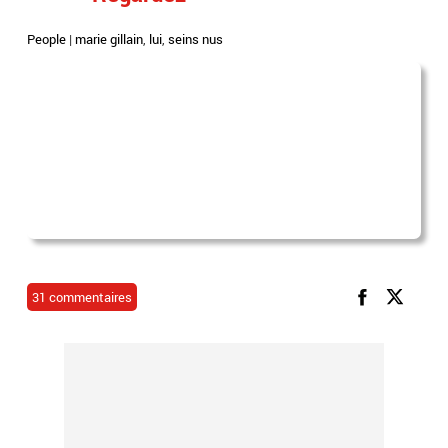
People
|
marie gillain
,
lui
,
seins nus
31 commentaires