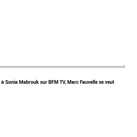
canic
Vidéos
ne à Sonia Mabrouk sur BFM TV, Marc Fauvelle se veut
Les p
sera 