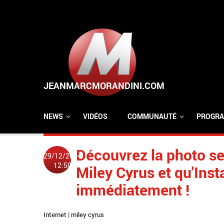
Aller au contenu principal
NEWS
VIDÉOS
COMMUNAUTÉ
PROGRA
Découvrez la photo se
29/12/2014
12:50
Miley Cyrus et qu'Ins
immédiatement !
Internet
|
miley cyrus