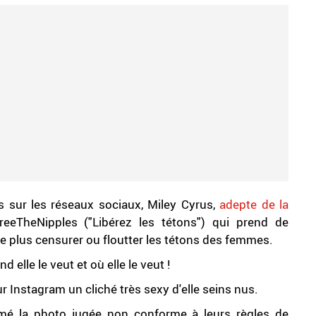
 sur les réseaux sociaux, Miley Cyrus,
adepte de la
eeTheNipples ("Libérez les tétons") qui prend de
 plus censurer ou floutter les tétons des femmes.
elle le veut et où elle le veut !
 Instagram un cliché très sexy d'elle seins nus.
rimé la photo jugée non conforme à leurs règles de