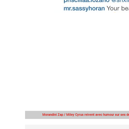
Morandini Zap / Miley Cyrus reivent avec humour sur ses d