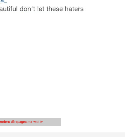
erniers dérapages
sur wat.tv