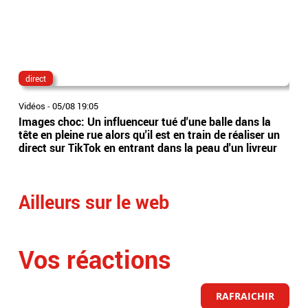
direct
lau
Vidéos
-
05/08 19:05
Vidé
Images choc: Un influenceur tué d'une balle dans la
Nou
tête en pleine rue alors qu'il est en train de réaliser un
le 
direct sur TikTok en entrant dans la peau d'un livreur
Lec
Ailleurs sur le web
Vos réactions
RAFRAICHIR