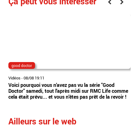
Ça peut vous interesser
good doctor
Lio
Vidéos
-
08/08 19:11
Vidé
Voici pourquoi vous n'avez pas vu la série "Good
Jor
Doctor" samedi, tout l'après midi sur RMC Life comme
gér
cela était prévu... et vous n'êtes pas prêt de la revoir !
int
Arge
Ailleurs sur le web