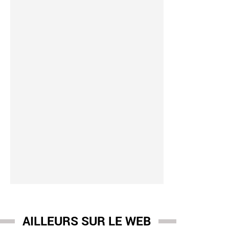
ing paradis
-
28/07 09:17
nces : Les Français boudent les prime et "Camping Paradis" sur
 millions de téléspectateurs
AILLEURS SUR LE WEB