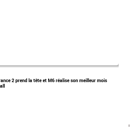
camp
Vidéos
rance 2 prend la tête et M6 réalise son meilleur mois
Audie
all
les 2