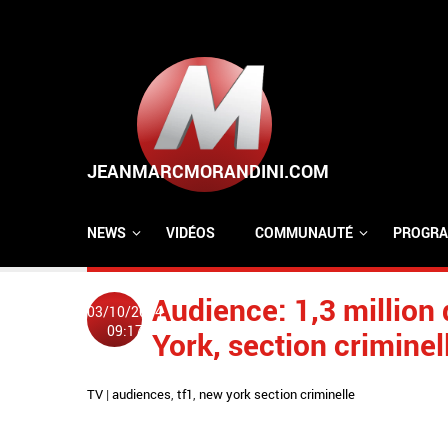
Aller au contenu principal
NEWS
VIDÉOS
COMMUNAUTÉ
PROGRA
Audience: 1,3 million
03/10/2014
09:17
York, section criminel
TV
|
audiences
,
tf1
,
new york section criminelle