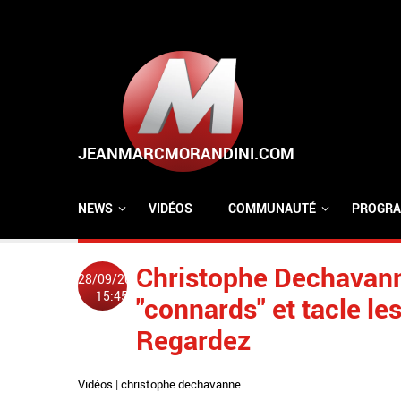
Aller au contenu principal
NEWS
VIDÉOS
COMMUNAUTÉ
PROGRA
Christophe Dechavanne
28/09/2014
15:45
"connards" et tacle l
Regardez
Vidéos
|
christophe dechavanne