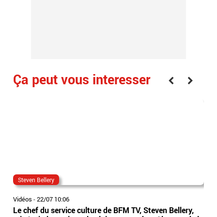
Ça peut vous interesser
Steven Bellery
bfm
Vidéos
-
22/07 10:06
Vidé
Le chef du service culture de BFM TV, Steven Bellery,
Rodo