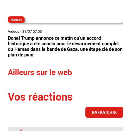
hamas
int
Vidéos
-
31/07 07:03
Vidé
Donal Trump annonce ce matin qu’un accord
A p
historique a été conclu pour le désarmement complet
nom
du Hamas dans la bande de Gaza, une étape clé de son
dev
plan de paix
Ailleurs sur le web
Vos réactions
RAFRAICHIR