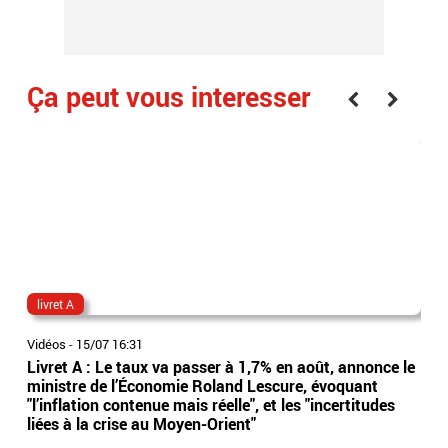
Ça peut vous interesser
livret A
can
Vidéos
-
15/07 16:31
Vidé
Livret A : Le taux va passer à 1,7% en août, annonce le
Les
ministre de l’Économie Roland Lescure, évoquant
arr
"l’inflation contenue mais réelle", et les "incertitudes
ser
liées à la crise au Moyen-Orient"
ave