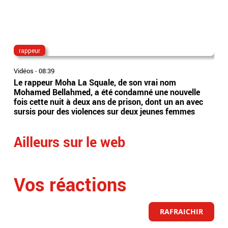
rappeur
bur
Vidéos
-
08:39
Vidé
Le rappeur Moha La Squale, de son vrai nom
Alp
Mohamed Bellahmed, a été condamné une nouvelle
sus
fois cette nuit à deux ans de prison, dont un an avec
sur
sursis pour des violences sur deux jeunes femmes
mai
Ailleurs sur le web
Vos réactions
RAFRAICHIR