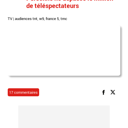
de téléspectateurs
TV
|
audiences tnt
,
w9
,
france 5
,
tmc
17 commentaires