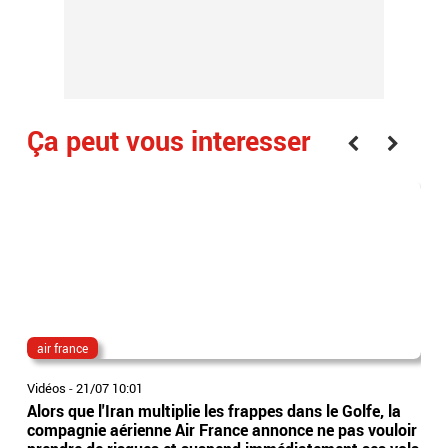
Ça peut vous interesser
air france
dir
Vidéos
-
21/07 10:01
Vidé
Alors que l'Iran multiplie les frappes dans le Golfe, la
Ima
compagnie aérienne Air France annonce ne pas vouloir
tête